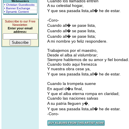
Cuando los llamados entren
Webmasters
• Christian Guestbooks
A su celestial hogar,
• Banner Exchange
Y que sea pasada lista,all� he de estar.
• Dynamic Content
-Coro-
Subscribe to our Free
Newsletter.
Cuando all� se pase lista,
Enter your email
Cuando all� se pase lista,
address:
Cuando all� se pase lista;
A mi nombre yo feliz respondere.
Trabajemos por el maestro,
Desde el alba al vislumbrar;
Siempre hablemos de su amor y fiel bondad.
Cuando todo aqui frenezca
Y nuestra obra cese ya,
Y que sea pasada lista,all� he de estar.
Cuando la trompeta suene
En aquel d�a final,
Y que el alba eterna rompa en claridad;
Cuando las naciones salvas
A su patria lleguen y�,
Y que sea pasada lista,all� he de estar.
-Coro-