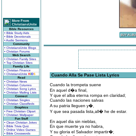
More From
ChristiansUnite
Bible Resources
• Bible Study Aids
• Bible Devotionals
• Audio Sermons
Community
• ChristiansUnite Blogs
• Christian Forums
Web Search
• Christian Family Sites
• Top Christian Sites
Family Life
• Christian Finance
• ChristiansUnite
K
I
D
S
Cuando Alla Se Pase Lista Lyrics
Read
• Christian News
Cuando la trompeta suene
• Christian Columns
• Christian Song Lyrics
En aquel d�a final,
• Christian Mailing Lists
Y que el alba eterna rompa en claridad;
Connect
Cuando las naciones salvas
• Christian Singles
• Christian Classifieds
A su patria lleguen y�,
Graphics
Y que sea pasada lista,all� he de estar.
• Free Christian Clipart
• Christian Wallpaper
Fun Stuff
En aquel dia sin nieblas,
• Clean Christian Jokes
En que muerte ya no habra,
• Bible Trivia Quiz
• Online Video Games
Y su gloria el Salvador impartir�;
• Bible Crosswords