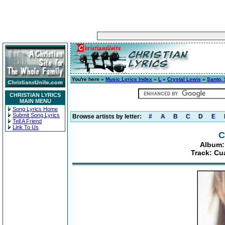
You're here »
Music Lyrics Index
»
L
»
Crystal Lewis
»
Santo, 
CHRISTIAN LYRICS
MAIN MENU
Song Lyrics Home
Submit Song Lyrics
Browse artists by letter:
#
A
B
C
D
E
Tell A Friend
Link To Us
C
Album:
Track: Cu