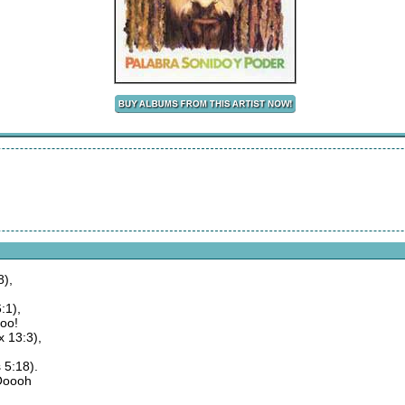
8),
:1),
hoo!
 13:3),
s 5:18).
 Ooooh