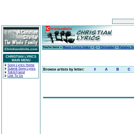
You're here »
Music Lyrics Index
»
C
»
Christafari
»
Palabra S
CHRISTIAN LYRICS
MAIN MENU
Song Lyrics Home
Submit Song Lyrics
Browse artists by letter:
#
A
B
C
Tell A Friend
Link To Us