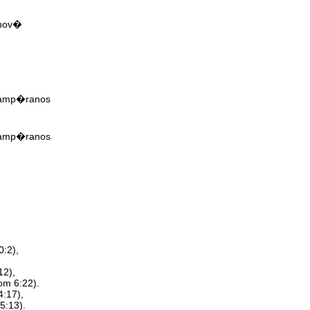
ehov�
a amp�ranos
a amp�ranos
0:2),
12),
om 6:22).
4:17),
5:13).