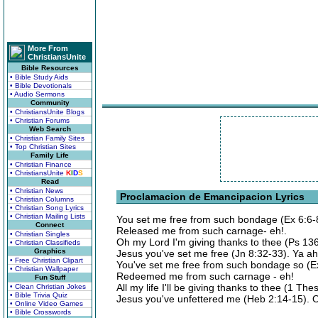
More From
ChristiansUnite
Bible Resources
• Bible Study Aids
• Bible Devotionals
• Audio Sermons
Community
• ChristiansUnite Blogs
• Christian Forums
Web Search
• Christian Family Sites
• Top Christian Sites
Family Life
• Christian Finance
• ChristiansUnite
K
I
D
S
Read
• Christian News
Proclamacion de Emancipacion Lyrics
• Christian Columns
• Christian Song Lyrics
• Christian Mailing Lists
You set me free from such bondage (Ex 6:6-
Connect
Released me from such carnage- eh!.
• Christian Singles
Oh my Lord I'm giving thanks to thee (Ps 136
• Christian Classifieds
Graphics
Jesus you've set me free (Jn 8:32-33). Ya a
• Free Christian Clipart
You've set me free from such bondage so (Ex
• Christian Wallpaper
Redeemed me from such carnage - eh!
Fun Stuff
All my life I'll be giving thanks to thee (1 The
• Clean Christian Jokes
• Bible Trivia Quiz
Jesus you've unfettered me (Heb 2:14-15).
• Online Video Games
• Bible Crosswords