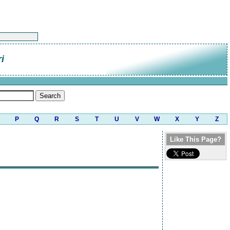
i
P
Q
R
S
T
U
V
W
X
Y
Z
Like This Page?