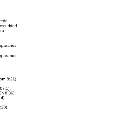
redo
oscuridad
ara
amparanos
amparanos
om 8:21),
07:1).
Jn 8:36).
14)
8:28),