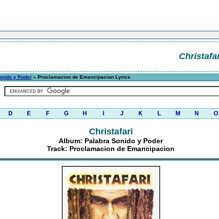
Christafar
onido y Poder
» Proclamacion de Emancipacion Lyrics
D
E
F
G
H
I
J
K
L
M
N
O
Christafari
Album: Palabra Sonido y Poder
Track: Proclamacion de Emancipacion