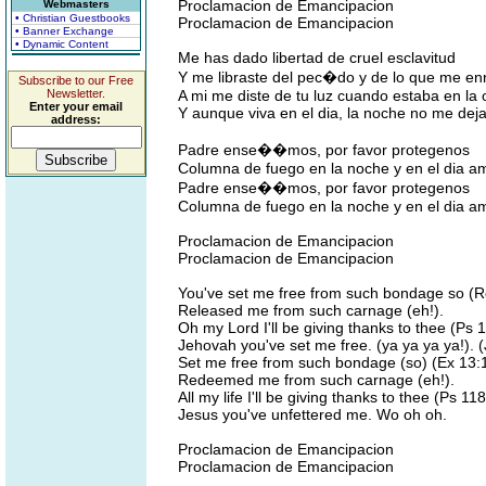
Proclamacion de Emancipacion
Webmasters
• Christian Guestbooks
Proclamacion de Emancipacion
• Banner Exchange
• Dynamic Content
Me has dado libertad de cruel esclavitud
Y me libraste del pec�do y de lo que me en
Subscribe to our Free
Newsletter.
A mi me diste de tu luz cuando estaba en la 
Enter your email
Y aunque viva en el dia, la noche no me dej
address:
Padre ense��mos, por favor protegenos
Columna de fuego en la noche y en el dia 
Padre ense��mos, por favor protegenos
Columna de fuego en la noche y en el dia 
Proclamacion de Emancipacion
Proclamacion de Emancipacion
You've set me free from such bondage so (R
Released me from such carnage (eh!).
Oh my Lord I'll be giving thanks to thee (Ps 1
Jehovah you've set me free. (ya ya ya ya!). (
Set me free from such bondage (so) (Ex 13:
Redeemed me from such carnage (eh!).
All my life I'll be giving thanks to thee (Ps 11
Jesus you've unfettered me. Wo oh oh.
Proclamacion de Emancipacion
Proclamacion de Emancipacion