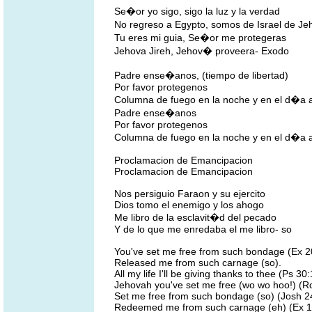
Se�or yo sigo, sigo la luz y la verdad
No regreso a Egypto, somos de Israel de J
Tu eres mi guia, Se�or me protegeras
Jehova Jireh, Jehov� proveera- Exodo
Padre ense�anos, (tiempo de libertad)
Por favor protegenos
Columna de fuego en la noche y en el d�
Padre ense�anos
Por favor protegenos
Columna de fuego en la noche y en el d�
Proclamacion de Emancipacion
Proclamacion de Emancipacion
Nos persiguio Faraon y su ejercito
Dios tomo el enemigo y los ahogo
Me libro de la esclavit�d del pecado
Y de lo que me enredaba el me libro- so
You've set me free from such bondage (Ex 2
Released me from such carnage (so).
All my life I'll be giving thanks to thee (Ps 30:
Jehovah you've set me free (wo wo hoo!) (R
Set me free from such bondage (so) (Josh 2
Redeemed me from such carnage (eh) (Ex 1