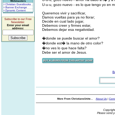
Webmasters
U-u-u, gozo nuevo - es lo que tengo yo en 
• Christian Guestbooks
• Banner Exchange
• Dynamic Content
Queremos vivir y sacrificar,
Damos vueltas para ya no llorar;
Subscribe to our Free
Decide en cual lado jugar,
Newsletter.
Debemos creer y firmes estar,
Enter your email
address:
Debemos dejar esa negatividad.
�donde se puede buscar el amor?
�donde est� la mano de otro color?
�no ves lo que hace falta?
Debe ser el amor de Jesus.
B
More From ChristiansUnite...
About Us
|
Cont
Copyrigh
Please send y