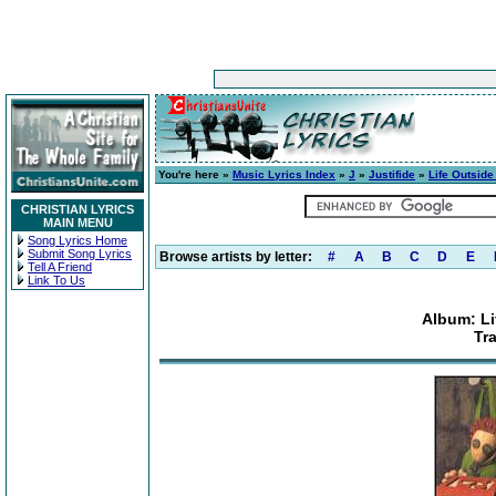
You're here »
Music Lyrics Index
»
J
»
Justifide
»
Life Outside
CHRISTIAN LYRICS
MAIN MENU
Song Lyrics Home
Submit Song Lyrics
Browse artists by letter:
#
A
B
C
D
E
Tell A Friend
Link To Us
Album: Li
Tr