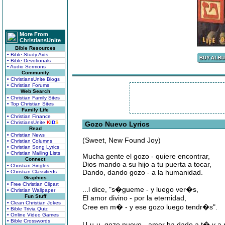
More From
ChristiansUnite
Bible Resources
• Bible Study Aids
• Bible Devotionals
• Audio Sermons
Community
• ChristiansUnite Blogs
• Christian Forums
Web Search
• Christian Family Sites
• Top Christian Sites
Family Life
• Christian Finance
• ChristiansUnite
K
I
D
S
Gozo Nuevo Lyrics
Read
• Christian News
(Sweet, New Found Joy)
• Christian Columns
• Christian Song Lyrics
• Christian Mailing Lists
Mucha gente el gozo - quiere encontrar,
Connect
Dios mando a su hijo a tu puerta a tocar,
• Christian Singles
Dando, dando gozo - a la humanidad.
• Christian Classifieds
Graphics
• Free Christian Clipart
...l dice, "s�gueme - y luego ver�s,
• Christian Wallpaper
Fun Stuff
El amor divino - por la eternidad,
• Clean Christian Jokes
Cree en m� - y ese gozo luego tendr�s".
• Bible Trivia Quiz
• Online Video Games
• Bible Crosswords
U-u-u, gozo nuevo - amor ha dado a t� y a