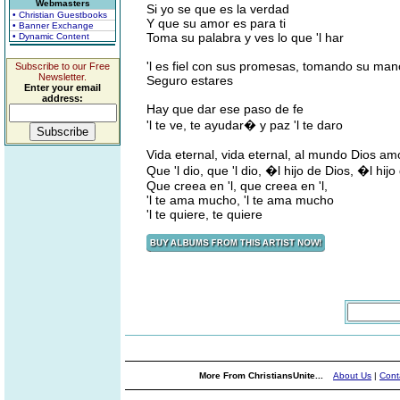
Webmasters
Si yo se que es la verdad
• Christian Guestbooks
Y que su amor es para ti
• Banner Exchange
Toma su palabra y ves lo que 'l har
• Dynamic Content
'l es fiel con sus promesas, tomando su man
Subscribe to our Free
Newsletter.
Seguro estares
Enter your email
address:
Hay que dar ese paso de fe
'l te ve, te ayudar� y paz 'l te daro
Vida eternal, vida eternal, al mundo Dios am
Que 'l dio, que 'l dio, �l hijo de Dios, �l hijo
Que creea en 'l, que creea en 'l,
'l te ama mucho, 'l te ama mucho
'l te quiere, te quiere
More From ChristiansUnite...
About Us
|
Cont