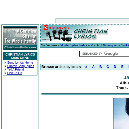
You're here »
Music Lyrics Index
»
V
»
Jaci Velasquez
»
Jaci 
CHRISTIAN LYRICS
MAIN MENU
Song Lyrics Home
Submit Song Lyrics
Browse artists by letter:
#
A
B
C
D
E
Tell A Friend
Link To Us
Ja
Albu
Track: