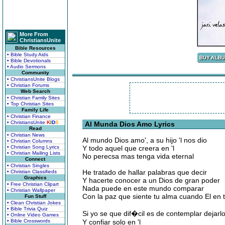
More From
ChristiansUnite
Bible Resources
• Bible Study Aids
• Bible Devotionals
• Audio Sermons
Community
• ChristiansUnite Blogs
• Christian Forums
Web Search
• Christian Family Sites
• Top Christian Sites
Family Life
• Christian Finance
• ChristiansUnite
K
I
D
S
Al Munda Dios Amo Lyrics
Read
• Christian News
Al mundo Dios amo', a su hijo 'l nos dio
• Christian Columns
• Christian Song Lyrics
Y todo aquel que creera en 'l
• Christian Mailing Lists
No perecsa mas tenga vida eternal
Connect
• Christian Singles
He tratado de hallar palabras que decir
• Christian Classifieds
Graphics
Y hacerte conocer a un Dios de gran poder
• Free Christian Clipart
Nada puede en este mundo comparar
• Christian Wallpaper
Con la paz que siente tu alma cuando El en t
Fun Stuff
• Clean Christian Jokes
• Bible Trivia Quiz
Si yo se que dif�cil es de contemplar dejarl
• Online Video Games
• Bible Crosswords
Y confiar solo en 'l