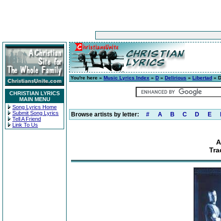
You're here »
Music Lyrics Index
»
D
»
Delirious
»
Libertad
» D
CHRISTIAN LYRICS
MAIN MENU
Song Lyrics Home
Submit Song Lyrics
Browse artists by letter:
#
A
B
C
D
E
Tell A Friend
Link To Us
A
Tra