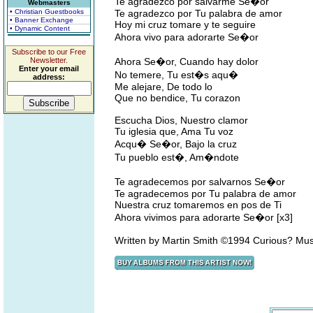
Te agradezco por salvarme Se�or
Webmasters
• Christian Guestbooks
Te agradezco por Tu palabra de amor
• Banner Exchange
Hoy mi cruz tomare y te seguire
• Dynamic Content
Ahora vivo para adorarte Se�or
Subscribe to our Free
Newsletter.
Ahora Se�or, Cuando hay dolor
Enter your email
No temere, Tu est�s aqu�
address:
Me alejare, De todo lo
Que no bendice, Tu corazon
Escucha Dios, Nuestro clamor
Tu iglesia que, Ama Tu voz
Acqu� Se�or, Bajo la cruz
Tu pueblo est�, Am�ndote
Te agradecemos por salvarnos Se�or
Te agradecemos por Tu palabra de amor
Nuestra cruz tomaremos en pos de Ti
Ahora vivimos para adorarte Se�or [x3]
Written by Martin Smith ©1994 Curious? Mu