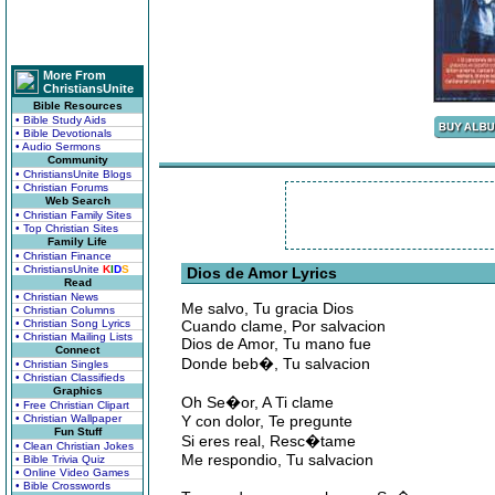
More From
ChristiansUnite
Bible Resources
• Bible Study Aids
• Bible Devotionals
• Audio Sermons
Community
• ChristiansUnite Blogs
• Christian Forums
Web Search
• Christian Family Sites
• Top Christian Sites
Family Life
• Christian Finance
• ChristiansUnite
K
I
D
S
Dios de Amor Lyrics
Read
• Christian News
Me salvo, Tu gracia Dios
• Christian Columns
• Christian Song Lyrics
Cuando clame, Por salvacion
• Christian Mailing Lists
Dios de Amor, Tu mano fue
Connect
Donde beb�, Tu salvacion
• Christian Singles
• Christian Classifieds
Graphics
Oh Se�or, A Ti clame
• Free Christian Clipart
• Christian Wallpaper
Y con dolor, Te pregunte
Fun Stuff
Si eres real, Resc�tame
• Clean Christian Jokes
Me respondio, Tu salvacion
• Bible Trivia Quiz
• Online Video Games
• Bible Crosswords