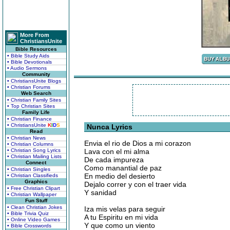
More From
ChristiansUnite
Bible Resources
• Bible Study Aids
• Bible Devotionals
• Audio Sermons
Community
• ChristiansUnite Blogs
• Christian Forums
Web Search
• Christian Family Sites
• Top Christian Sites
Family Life
• Christian Finance
• ChristiansUnite
K
I
D
S
Nunca Lyrics
Read
• Christian News
Envia el rio de Dios a mi corazon
• Christian Columns
• Christian Song Lyrics
Lava con el mi alma
• Christian Mailing Lists
De cada impureza
Connect
Como manantial de paz
• Christian Singles
En medio del desierto
• Christian Classifieds
Graphics
Dejalo correr y con el traer vida
• Free Christian Clipart
Y sanidad
• Christian Wallpaper
Fun Stuff
• Clean Christian Jokes
Iza mis velas para seguir
• Bible Trivia Quiz
A tu Espiritu en mi vida
• Online Video Games
Y que como un viento
• Bible Crosswords