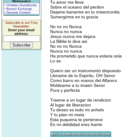
Webmasters
Tu amor me lleve
• Christian Guestbooks
Sobre el oceano del perdon
• Banner Exchange
Dejame banarme en tu misericordia
• Dynamic Content
Sumergirme en tu gracia
Subscribe to our Free
No no no Nunca
Newsletter.
Enter your email
Nunca no nunca
address:
Jesus nunca me dejara
La Biblia lo dice asi
No no no Nunca
Nunca no nunca
Ha prometido que nunca estaria sola
Lo se
Quiero ser un instrumento dispuesto
Llename de tu Espiritu, OH Senor
Como barro en manos del Alfarero
Moldeame a tu imaen Senor
Pura y perfecta
Traeme a un lugar de rendicion
Al lugar de liberacion
Tu deseo es todo mi anhelo
Y tu plan mi meta
Esta puquena te pertenece
En mi debilidad eres fuerte