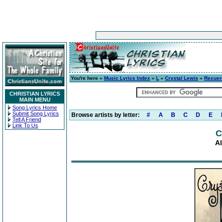
You're here »
Music Lyrics Index
»
L
»
Crystal Lewis
»
Recuer
CHRISTIAN LYRICS
MAIN MENU
Song Lyrics Home
Submit Song Lyrics
Browse artists by letter:
#
A
B
C
D
E
Tell A Friend
Link To Us
C
A