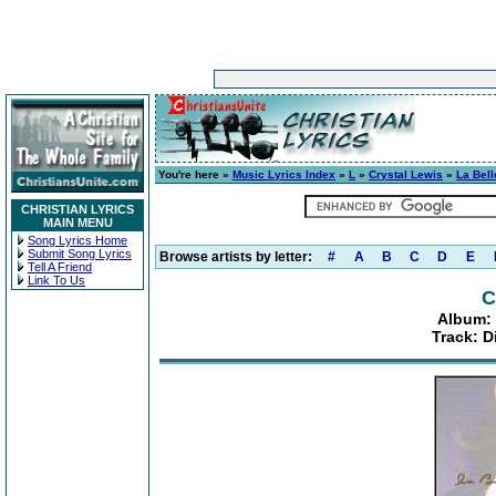
You're here »
Music Lyrics Index
»
L
»
Crystal Lewis
»
La Bell
CHRISTIAN LYRICS
MAIN MENU
Song Lyrics Home
Submit Song Lyrics
Browse artists by letter:
#
A
B
C
D
E
Tell A Friend
Link To Us
C
Album: 
Track: 