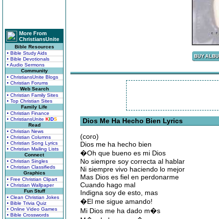
More From
ChristiansUnite
Bible Resources
• Bible Study Aids
• Bible Devotionals
• Audio Sermons
Community
• ChristiansUnite Blogs
• Christian Forums
Web Search
• Christian Family Sites
• Top Christian Sites
Family Life
• Christian Finance
• ChristiansUnite
K
I
D
S
Dios Me Ha Hecho Bien Lyrics
Read
• Christian News
(coro)
• Christian Columns
• Christian Song Lyrics
Dios me ha hecho bien
• Christian Mailing Lists
�Oh que bueno es mi Dios
Connect
No siempre soy correcta al hablar
• Christian Singles
• Christian Classifieds
Ni siempre vivo haciendo lo mejor
Graphics
Mas Dios es fiel en perdonarme
• Free Christian Clipart
Cuando hago mal
• Christian Wallpaper
Fun Stuff
Indigna soy de esto, mas
• Clean Christian Jokes
�El me sigue amando!
• Bible Trivia Quiz
• Online Video Games
Mi Dios me ha dado m�s
• Bible Crosswords