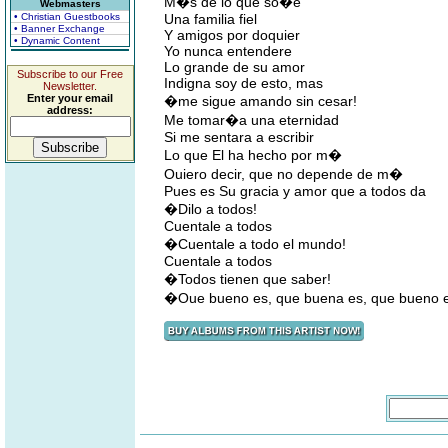
M�s de lo que so�e
Webmasters
• Christian Guestbooks
Una familia fiel
• Banner Exchange
Y amigos por doquier
• Dynamic Content
Yo nunca entendere
Lo grande de su amor
Subscribe to our Free
Indigna soy de esto, mas
Newsletter.
Enter your email
�me sigue amando sin cesar!
address:
Me tomar�a una eternidad
Si me sentara a escribir
Lo que El ha hecho por m�
Ouiero decir, que no depende de m�
Pues es Su gracia y amor que a todos da
�Dilo a todos!
Cuentale a todos
�Cuentale a todo el mundo!
Cuentale a todos
�Todos tienen que saber!
�Oue bueno es, que buena es, que bueno e