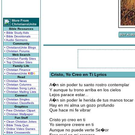
More From
ChristiansUnite
Bible Resources
• Bible Study Aids
• Bible Devotionals
• Audio Sermons
Community
• ChristiansUnite Blogs
• Christian Forums
Web Search
• Christian Family Sites
• Top Christian Sites
Family Life
• Christian Finance
• ChristiansUnite
K
I
D
S
Cristo, Yo Creo en Ti Lyrics
Read
• Christian News
A�n sin poder tu santo rostro contemplar
• Christian Columns
• Christian Song Lyrics
Y aunque tu trono arriba en los cielos
• Christian Mailing Lists
Lejos parace estar...
Connect
• Christian Singles
A�n sin poder le herida de tus manos tocar
• Christian Classifieds
Hay en mi alma un gozo profundo
Graphics
Que hace mi fe vibrar
• Free Christian Clipart
• Christian Wallpaper
Fun Stuff
Cristo yo creo en ti
• Clean Christian Jokes
Yo siempre creere en ti
• Bible Trivia Quiz
• Online Video Games
Aunque no puede verte Se�or
• Bible Crosswords