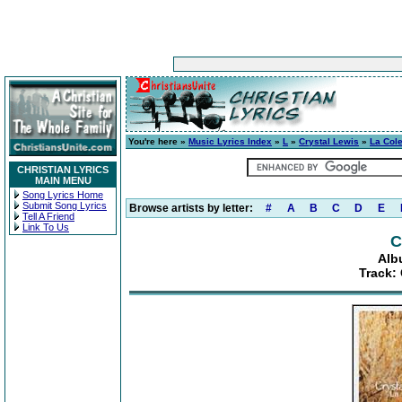
You're here »
Music Lyrics Index
»
L
»
Crystal Lewis
»
La Col
CHRISTIAN LYRICS
MAIN MENU
Song Lyrics Home
Submit Song Lyrics
Browse artists by letter:
#
A
B
C
D
E
Tell A Friend
Link To Us
C
Alb
Track: 