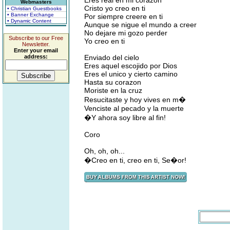
Eres real en mi corazon
Webmasters
Cristo yo creo en ti
• Christian Guestbooks
• Banner Exchange
Por siempre creere en ti
• Dynamic Content
Aunque se nigue el mundo a creer
No dejare mi gozo perder
Subscribe to our Free
Yo creo en ti
Newsletter.
Enter your email
address:
Enviado del cielo
Eres aquel escojido por Dios
Eres el unico y cierto camino
Hasta su corazon
Moriste en la cruz
Resucitaste y hoy vives en m�
Venciste al pecado y la muerte
�Y ahora soy libre al fin!
Coro
Oh, oh, oh...
�Creo en ti, creo en ti, Se�or!