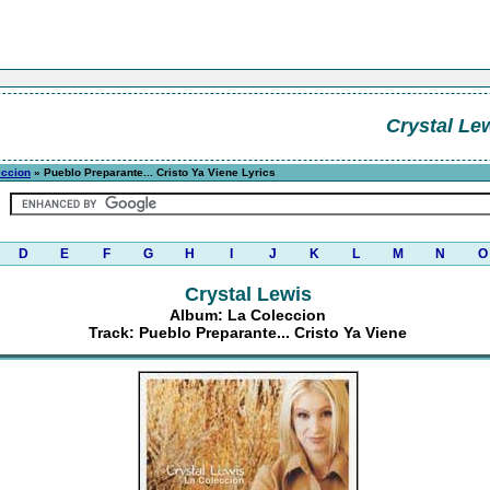
Crystal Le
eccion
» Pueblo Preparante... Cristo Ya Viene Lyrics
D
E
F
G
H
I
J
K
L
M
N
O
Crystal Lewis
Album: La Coleccion
Track: Pueblo Preparante... Cristo Ya Viene