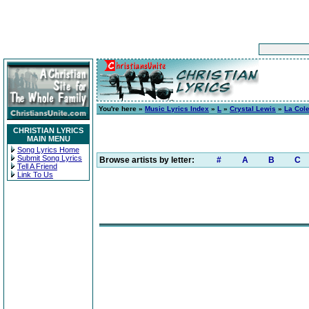
You're here »
Music Lyrics Index
»
L
»
Crystal Lewis
»
La Col
CHRISTIAN LYRICS
MAIN MENU
Song Lyrics Home
Submit Song Lyrics
Browse artists by letter:
#
A
B
C
Tell A Friend
Link To Us