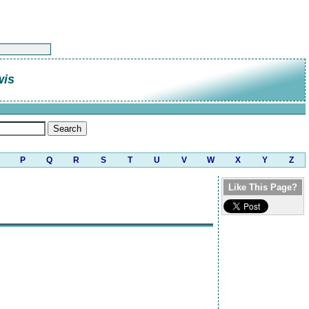
wis
P
Q
R
S
T
U
V
W
X
Y
Z
Like This Page?