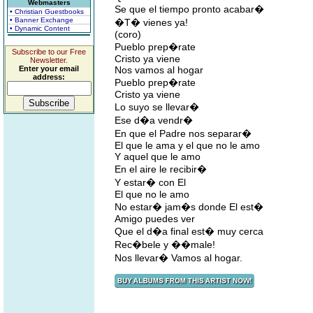
Webmasters
Se que el tiempo pronto acabar�
• Christian Guestbooks
• Banner Exchange
�T� vienes ya!
• Dynamic Content
(coro)
Pueblo prep�rate
Subscribe to our Free
Cristo ya viene
Newsletter.
Enter your email
Nos vamos al hogar
address:
Pueblo prep�rate
Cristo ya viene
Lo suyo se llevar�
Ese d�a vendr�
En que el Padre nos separar�
El que le ama y el que no le amo
Y aquel que le amo
En el aire le recibir�
Y estar� con El
El que no le amo
No estar� jam�s donde El est�
Amigo puedes ver
Que el d�a final est� muy cerca
Rec�bele y ��male!
Nos llevar� Vamos al hogar.