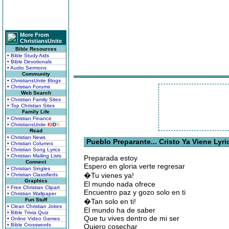
More From
ChristiansUnite
Bible Resources
• Bible Study Aids
• Bible Devotionals
• Audio Sermons
Community
• ChristiansUnite Blogs
• Christian Forums
Web Search
• Christian Family Sites
• Top Christian Sites
Family Life
• Christian Finance
• ChristiansUnite
K
I
D
S
Read
• Christian News
Pueblo Preparante... Cristo Ya Viene Lyri
• Christian Columns
• Christian Song Lyrics
• Christian Mailing Lists
Preparada estoy
Connect
Espero en gloria verte regresar
• Christian Singles
�Tu vienes ya!
• Christian Classifieds
Graphics
El mundo nada ofrece
• Free Christian Clipart
Encuentro paz y gozo solo en ti
• Christian Wallpaper
Fun Stuff
�Tan solo en ti!
• Clean Christian Jokes
El mundo ha de saber
• Bible Trivia Quiz
Que tu vives dentro de mi ser
• Online Video Games
• Bible Crosswords
Quiero cosechar