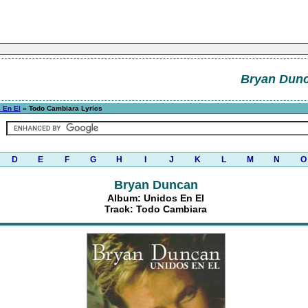
Bryan Dun
 En El
» Todo Cambiara Lyrics
D
E
F
G
H
I
J
K
L
M
N
O
Bryan Duncan
Album: Unidos En El
Track: Todo Cambiara