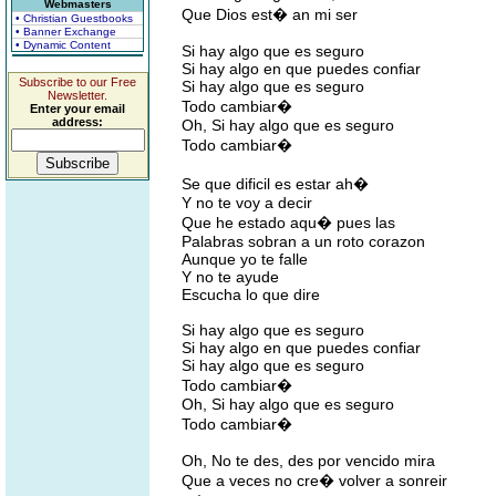
Webmasters
Que Dios est� an mi ser
• Christian Guestbooks
• Banner Exchange
• Dynamic Content
Si hay algo que es seguro
Si hay algo en que puedes confiar
Subscribe to our Free
Si hay algo que es seguro
Newsletter.
Todo cambiar�
Enter your email
address:
Oh, Si hay algo que es seguro
Todo cambiar�
Se que dificil es estar ah�
Y no te voy a decir
Que he estado aqu� pues las
Palabras sobran a un roto corazon
Aunque yo te falle
Y no te ayude
Escucha lo que dire
Si hay algo que es seguro
Si hay algo en que puedes confiar
Si hay algo que es seguro
Todo cambiar�
Oh, Si hay algo que es seguro
Todo cambiar�
Oh, No te des, des por vencido mira
Que a veces no cre� volver a sonreir