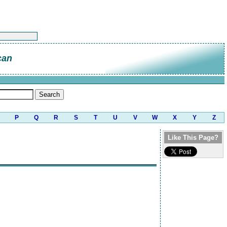
can
P
Q
R
S
T
U
V
W
X
Y
Z
Like This Page?