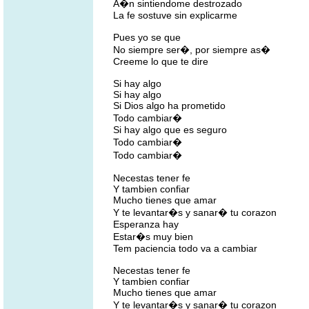
A�n sintiendome destrozado
La fe sostuve sin explicarme
Pues yo se que
No siempre ser�, por siempre as�
Creeme lo que te dire
Si hay algo
Si hay algo
Si Dios algo ha prometido
Todo cambiar�
Si hay algo que es seguro
Todo cambiar�
Todo cambiar�
Necestas tener fe
Y tambien confiar
Mucho tienes que amar
Y te levantar�s y sanar� tu corazon
Esperanza hay
Estar�s muy bien
Tem paciencia todo va a cambiar
Necestas tener fe
Y tambien confiar
Mucho tienes que amar
Y te levantar�s y sanar� tu corazon