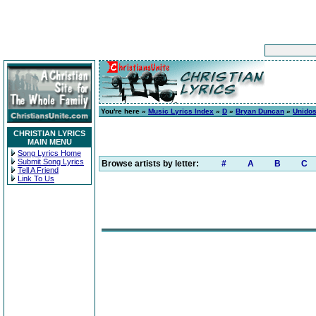
You're here »
Music Lyrics Index
»
D
»
Bryan Duncan
»
Unidos
CHRISTIAN LYRICS
MAIN MENU
Song Lyrics Home
Submit Song Lyrics
Browse artists by letter:
#
A
B
C
Tell A Friend
Link To Us