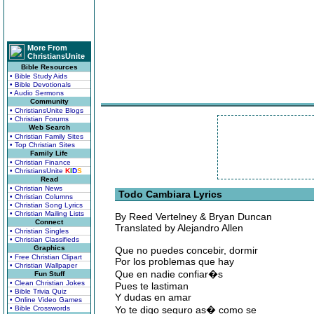
More From
ChristiansUnite
Bible Resources
• Bible Study Aids
• Bible Devotionals
• Audio Sermons
Community
• ChristiansUnite Blogs
• Christian Forums
Web Search
• Christian Family Sites
• Top Christian Sites
Family Life
• Christian Finance
• ChristiansUnite
K
I
D
S
Read
• Christian News
Todo Cambiara Lyrics
• Christian Columns
• Christian Song Lyrics
• Christian Mailing Lists
By Reed Vertelney & Bryan Duncan
Connect
Translated by Alejandro Allen
• Christian Singles
• Christian Classifieds
Graphics
Que no puedes concebir, dormir
• Free Christian Clipart
Por los problemas que hay
• Christian Wallpaper
Que en nadie confiar�s
Fun Stuff
• Clean Christian Jokes
Pues te lastiman
• Bible Trivia Quiz
Y dudas en amar
• Online Video Games
• Bible Crosswords
Yo te digo seguro as� como se