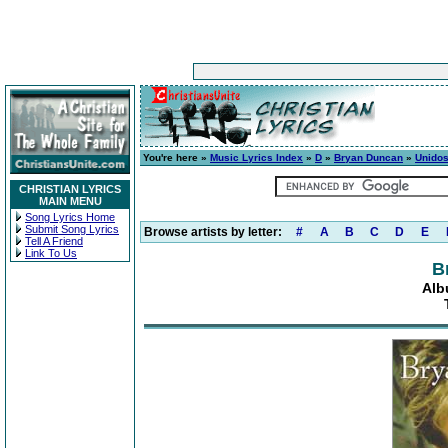
You're here »
Music Lyrics Index
»
D
»
Bryan Duncan
»
Unidos
CHRISTIAN LYRICS
MAIN MENU
Song Lyrics Home
Submit Song Lyrics
Browse artists by letter:
#
A
B
C
D
E
Tell A Friend
Link To Us
B
Alb