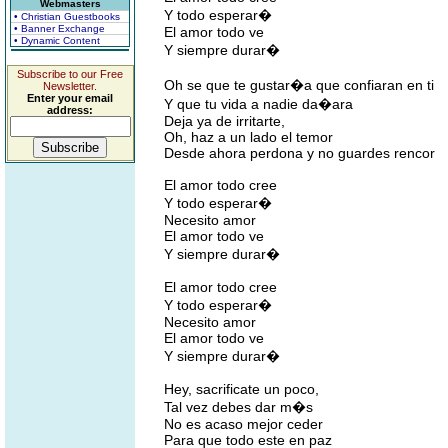
Webmasters
Y todo esperar�
• Christian Guestbooks
• Banner Exchange
El amor todo ve
• Dynamic Content
Y siempre durar�
Subscribe to our Free
Oh se que te gustar�a que confiaran en ti
Newsletter.
Enter your email
Y que tu vida a nadie da�ara
address:
Deja ya de irritarte,
Oh, haz a un lado el temor
Desde ahora perdona y no guardes rencor
El amor todo cree
Y todo esperar�
Necesito amor
El amor todo ve
Y siempre durar�
El amor todo cree
Y todo esperar�
Necesito amor
El amor todo ve
Y siempre durar�
Hey, sacrificate un poco,
Tal vez debes dar m�s
No es acaso mejor ceder
Para que todo este en paz