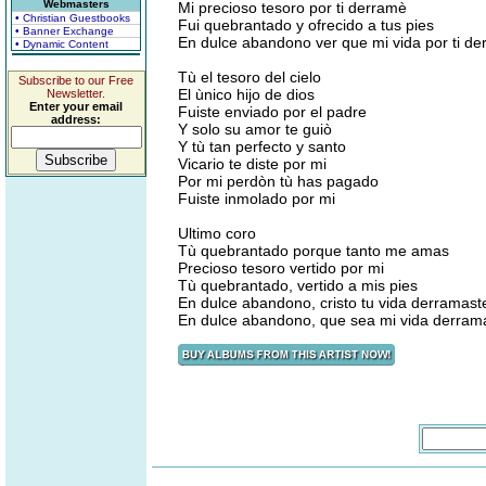
Webmasters
Mi precioso tesoro por ti derramè
• Christian Guestbooks
Fui quebrantado y ofrecido a tus pies
• Banner Exchange
En dulce abandono ver que mi vida por ti d
• Dynamic Content
Tù el tesoro del cielo
Subscribe to our Free
El ùnico hijo de dios
Newsletter.
Enter your email
Fuiste enviado por el padre
address:
Y solo su amor te guiò
Y tù tan perfecto y santo
Vicario te diste por mi
Por mi perdòn tù has pagado
Fuiste inmolado por mi
Ultimo coro
Tù quebrantado porque tanto me amas
Precioso tesoro vertido por mi
Tù quebrantado, vertido a mis pies
En dulce abandono, cristo tu vida derramast
En dulce abandono, que sea mi vida derrama