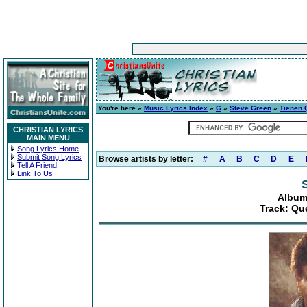
You're here »
Music Lyrics Index
»
G
»
Steve Green
»
Tienen 
CHRISTIAN LYRICS
MAIN MENU
Song Lyrics Home
Submit Song Lyrics
Browse artists by letter:
#
A
B
C
D
E
Tell A Friend
Link To Us
Album
Track: Qu