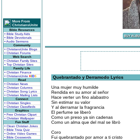
More From
ChristiansUnite
Bible Resources
• Bible Study Aids
• Bible Devotionals
• Audio Sermons
Community
• ChristiansUnite Blogs
• Christian Forums
Web Search
• Christian Family Sites
• Top Christian Sites
Family Life
• Christian Finance
• ChristiansUnite
K
I
D
S
Quebrantado y Derramodo Lyrics
Read
• Christian News
Una mujer muy humilde
• Christian Columns
• Christian Song Lyrics
Rendida en su amor al señor
• Christian Mailing Lists
Hace verter un fino alabastro
Connect
Sin estimar su valor
• Christian Singles
Y al derramar la fragrancia
• Christian Classifieds
Graphics
El perfume se liberò
• Free Christian Clipart
Como un preso ya sin cadenas
• Christian Wallpaper
Como un alma que del mal se librò
Fun Stuff
• Clean Christian Jokes
• Bible Trivia Quiz
Coro
• Online Video Games
Fui quebrantado por amor a ti cristo
• Bible Crosswords