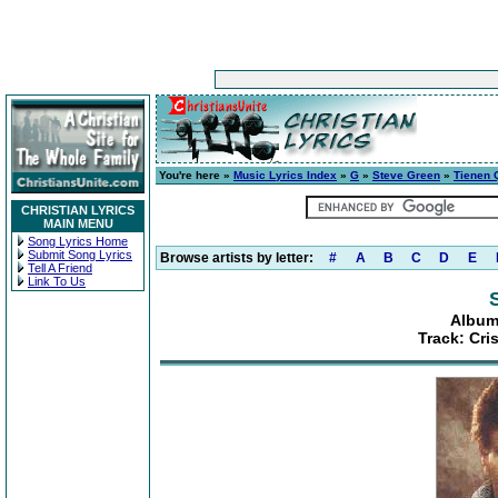
You're here »
Music Lyrics Index
»
G
»
Steve Green
»
Tienen 
CHRISTIAN LYRICS
MAIN MENU
Song Lyrics Home
Submit Song Lyrics
Browse artists by letter:
#
A
B
C
D
E
Tell A Friend
Link To Us
Album
Track: Cri