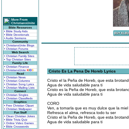
More From
ChristiansUnite
Bible Resources
• Bible Study Aids
• Bible Devotionals
• Audio Sermons
Community
• ChristiansUnite Blogs
• Christian Forums
Web Search
• Christian Family Sites
• Top Christian Sites
Family Life
• Christian Finance
• ChristiansUnite
K
I
D
S
Cristo Es La Pena De Horeb Lyrics
Read
• Christian News
Cristo el la Peña de Horeb, que esta brotan
• Christian Columns
• Christian Song Lyrics
Agua de vida saludable para ti
• Christian Mailing Lists
Cristo es la Peña de Horeb, que esta brotan
Connect
Agua de vida saludable para ti
• Christian Singles
• Christian Classifieds
Graphics
CORO
• Free Christian Clipart
Ven, a tomarla que es muy dulce que la miel
• Christian Wallpaper
Refresca el alma, refresca todo tu ser
Fun Stuff
• Clean Christian Jokes
Cristo el la Peña de Horeb, que esta brotan
• Bible Trivia Quiz
Agua de vida saludable para ti
• Online Video Games
• Bible Crosswords